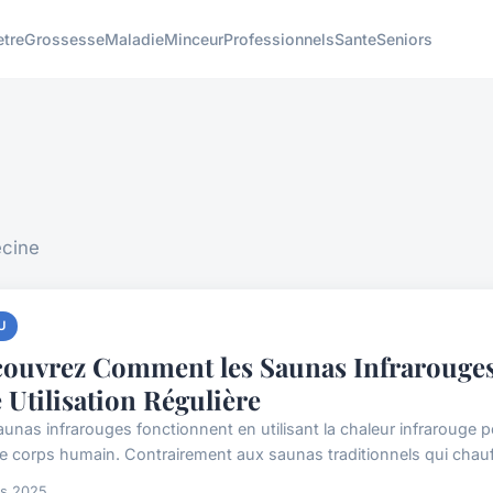
etre
Grossesse
Maladie
Minceur
Professionnels
Sante
Seniors
ecine
U
ouvrez Comment les Saunas Infrarouges
 Utilisation Régulière
aunas infrarouges fonctionnent en utilisant la chaleur infrarouge p
le corps humain. Contrairement aux saunas traditionnels qui chauffen
rs 2025