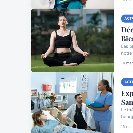
ACT
Déc
Bie
Les p
notre 
14 ma
ACT
Exp
San
Le th
bourg
15 ma