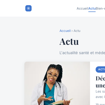
Accueil
Actu
Bien-
Accueil
› Actu
Actu
L'actualité santé et méd
ACT
Déc
une
Les s
avec 
19 ma