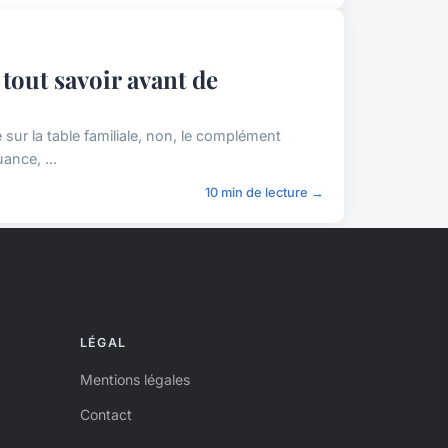
tout savoir avant de
e sur la table familiale, non, le complément
ance, ...
10 min de lecture →
LÉGAL
Mentions légales
Contact