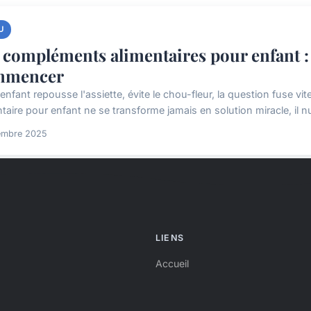
U
 compléments alimentaires pour enfant : 
mmencer
enfant repousse l'assiette, évite le chou-fleur, la question fuse vit
taire pour enfant ne se transforme jamais en solution miracle, il nu
embre 2025
LIENS
Accueil