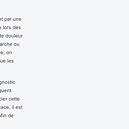
nt par une
e lors des
te douleur
marche ou
le, on
que les
gnostic
guent
ier cette
ace, il est
afin de