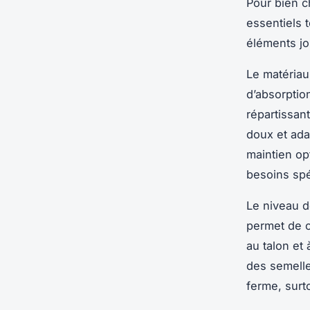
Pour bien ch
essentiels t
éléments jou
Le matériau
d’absorptio
répartissan
doux et ada
maintien op
besoins spé
Le niveau d
permet de c
au talon et
des semelle
ferme, surt