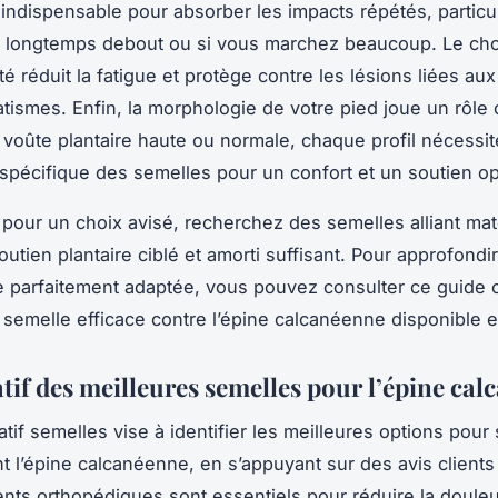
t indispensable pour absorber les impacts répétés, particu
z longtemps debout ou si vous marchez beaucoup. Le cho
é réduit la fatigue et protège contre les lésions liées aux
tismes. Enfin, la morphologie de votre pied joue un rôle c
, voûte plantaire haute ou normale, chaque profil nécessi
spécifique des semelles pour un confort et un soutien op
pour un choix avisé, recherchez des semelles alliant mat
outien plantaire ciblé et amorti suffisant. Pour approfondir
 parfaitement adaptée, vous pouvez consulter ce guide 
 semelle efficace contre l’épine calcanéenne disponible e
if des meilleures semelles pour l’épine ca
tif semelles vise à identifier les meilleures options pour
t l’épine calcanéenne, en s’appuyant sur des avis clients 
ents orthopédiques sont essentiels pour réduire la douleu