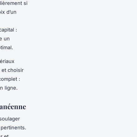
lièrement si
ix d’un
apital :
te un
timal.
ériaux
 et choisir
complet :
n ligne.
lcanéenne
 soulager
pertinents.
r et