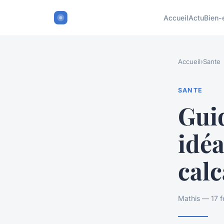
Accueil
Actu
Bien-
Accueil
›
Sante
SANTE
Guid
idéa
cal
Mathis — 17 f