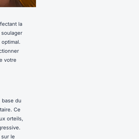
fectant la
e soulager
 optimal.
ctionner
e votre
a base du
taire. Ce
x orteils,
gressive.
sur le