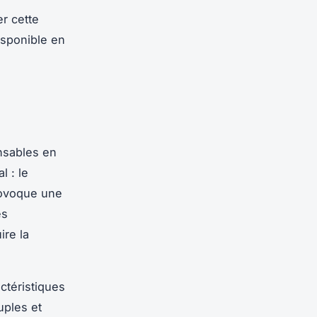
r cette
isponible en
nsables en
l : le
rovoque une
es
ire la
ctéristiques
uples et