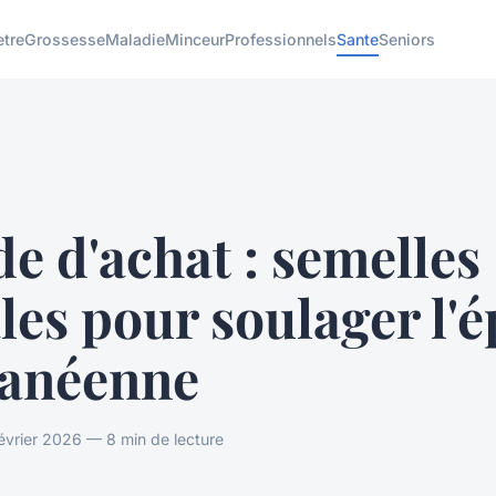
etre
Grossesse
Maladie
Minceur
Professionnels
Sante
Seniors
e d'achat : semelles
les pour soulager l'é
canéenne
évrier 2026 — 8 min de lecture