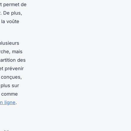
rt permet de
r. De plus,
la voûte
.
plusieurs
rche, mais
artition des
et prévenir
n conçues,
 plus sur
es comme
n ligne
.