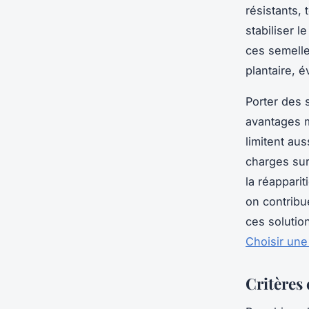
résistants,
stabiliser l
ces semell
plantaire, é
Porter des 
avantages m
limitent au
charges sur 
la réappari
on contribu
ces solutio
Choisir une
Critères 