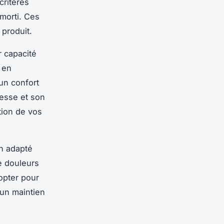
critères
amorti. Ces
 produit.
r capacité
 en
un confort
tesse et son
tion de vos
en adapté
e douleurs
opter pour
 un maintien