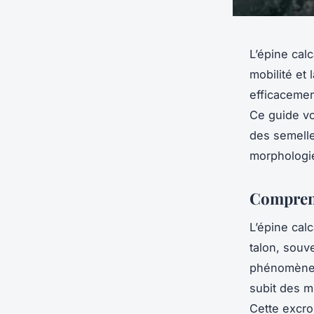
L’épine cal
mobilité et
efficacemen
Ce guide vo
des semelles
morphologie
Comprend
L’épine cal
talon, souv
phénomène se
subit des m
Cette excro