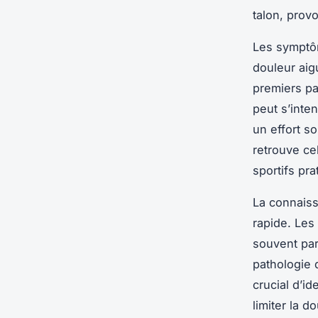
talon, prov
Les symptôm
douleur aig
premiers pa
peut s’inte
un effort s
retrouve cel
sportifs pra
La connaiss
rapide. Les
souvent par
pathologie d
crucial d’i
limiter la d