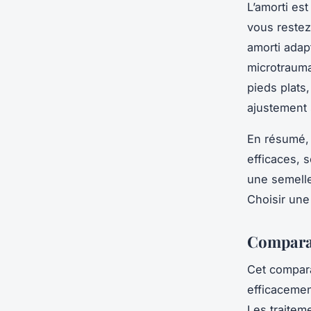
L’amorti es
vous reste
amorti adapt
microtrauma
pieds plats
ajustement 
En résumé, 
efficaces, s
une semelle
Choisir une
Comparat
Cet compara
efficacemen
Les traitem